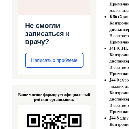
д
Примечан
а
малигниза
ц
и
K86
(Хрон
и
п
Контроли
Не смогли
о
диспансе
в
записаться к
ы
В соответ
я
врачу?
Примечан
в
л
J41.0, J41.
е
Контроли
н
и
диспансе
Написать о проблеме
ю
и
В соответ
в
Примечан
е
д
J44.0
(Хрон
е
нижних ды
н
и
Контроли
Ваше мнение формирует официальный
ю
диспансе
с
рейтинг организации:
т
В соответ
а
р
Примечан
ч
J44.8
(Друг
е
с
Контроли
к