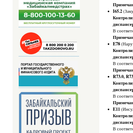
о
Примечан
р
т
I65.2
(Заку
е
Контроли
П
диспансе
о
В соответ
р
я
Примечан
д
E78
(Нару
о
к
Контроли
о
к
диспансе
а
В соответ
з
а
Примечан
н
R73.0, R73
и
я
Контроли
м
диспансе
е
д
В соответ
и
ц
Примечан
и
E11
(Инсу
н
с
Контроли
к
диспансе
о
й
В соответ
п