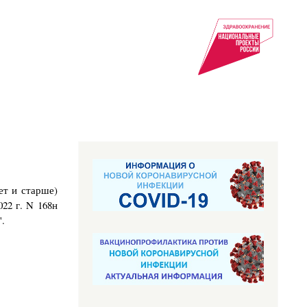
ет и старше)
22 г. N 168н
.