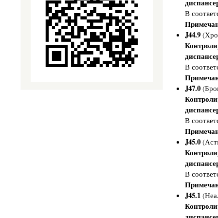
диспансе
о
й
В соответ
а
Примечан
с
т
J44.9
(Хрон
е
н
Контроли
и
диспансе
и
и
В соответ
д
Примечан
р
у
J47.0
(Брон
г
Контроли
и
х
диспансе
г
е
В соответ
р
Примечан
и
а
J45.0
(Астм
т
Контроли
р
и
диспансе
ч
В соответ
е
с
Примечан
к
и
J45.1
(Неал
х
Контроли
с
и
диспансе