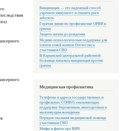
Вакцинация — это надежный способ
го
укрепить иммунитет и снизить риск
последствия
заболеть
зга)
Горячая линия по профилактике ОРВИ и
гриппа
Защита жизни до рождения
Медико-психологическая поддержка для
пансерного
членов семей воинов Отечества и
участников СВО
В Карымской центральной районной
больнице началась вакцинация против
гриппа
пансерного
Медицинская профилактика
Телефоны и адреса государственных и
профильных СОНКО, оказывающих
поддержку беременным, многодетным и
малоимущим женщинам
ев
Порядок оказания медицинской помощи
участникам СВО
Мифы и факты про ВИЧ