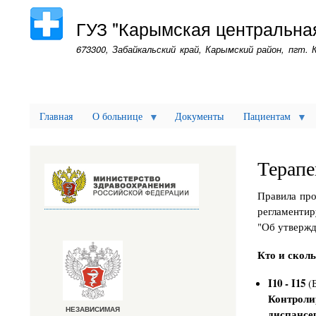
и
т
е
ГУЗ "Карымская центральна
п
р
673300, Забайкальский край, Карымский район, пгт. 
а
в
п
о
т
р
е
Главная
О больнице
Документы
Пациентам
б
и
т
е
л
Терапе
е
й
"
Правила про
регламентир
Л
и
"Об утвержд
с
т
о
Кто и сколь
ж
и
д
I10 - I15
(Б
а
Контроли
н
и
диспансе