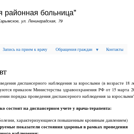
Перейти
я районная больница"
к
основному
Карымское, ул. Ленинградская, 79
содержанию
Запись на прием к врачу
Обращения граждан
Контакты
вт
ведения диспансерного наблюдения за взрослыми (в возрасте 18 л
уются приказом Министерства здравоохранения РФ от 15 марта 20
ении порядка проведения диспансерного наблюдения за взрослыми"
ко состоит на диспансерном учете у врача-терапевта:
олезни, характеризующиеся повышенным кровяным давлением)
руемые показатели состояния здоровья в рамках проведения
рного наблюдения: