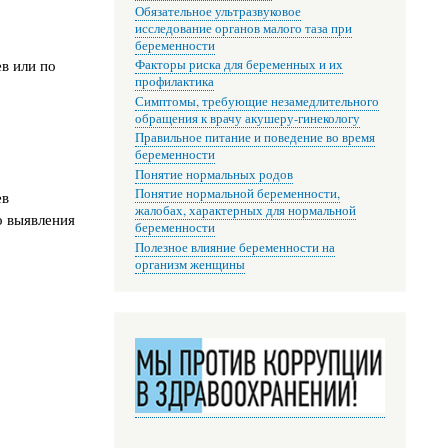
Обязательное ультразвуковое
исследование органов малого таза при
беременности
в или по
Факторы риска для беременных и их
профилактика
Симптомы, требующие незамедлительного
обращения к врачу акушеру-гинекологу
Правильное питание и поведение во время
беременности
Понятие нормальных родов
Понятие нормальной беременности,
ев
жалобах, характерных для нормальной
о выявления
беременности
Полезное влияние беременности на
организм женщины