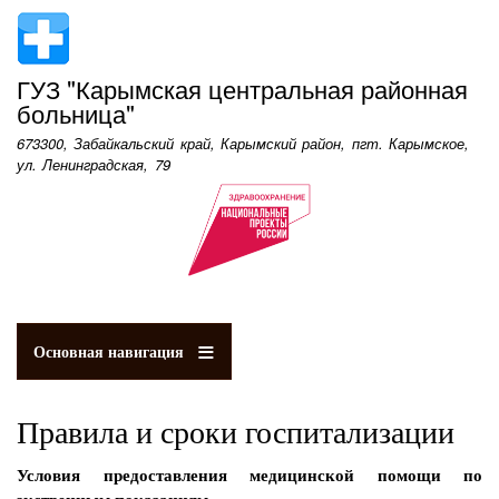
Перейти
к
основному
ГУЗ "Карымская центральная районная
содержанию
больница"
673300, Забайкальский край, Карымский район, пгт. Карымское,
ул. Ленинградская, 79
Основная навигация
Правила и сроки госпитализации
Условия предоставления медицинской помощи по
экстренным показаниям