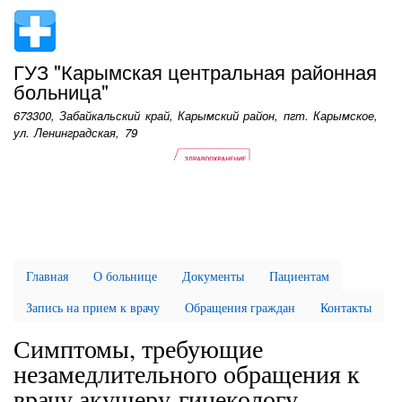
Перейти
к
основному
ГУЗ "Карымская центральная районная
содержанию
больница"
673300, Забайкальский край, Карымский район, пгт. Карымское,
ул. Ленинградская, 79
Главная
О больнице
Документы
Пациентам
Запись на прием к врачу
Обращения граждан
Контакты
Симптомы, требующие
незамедлительного обращения к
врачу акушеру-гинекологу