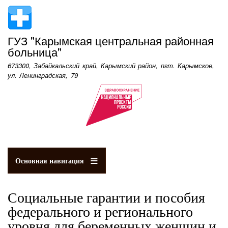
Перейти
к
основному
ГУЗ "Карымская центральная районная
содержанию
больница"
673300, Забайкальский край, Карымский район, пгт. Карымское,
ул. Ленинградская, 79
Основная навигация
Социальные гарантии и пособия
федерального и регионального
уровня для беременных женщин и